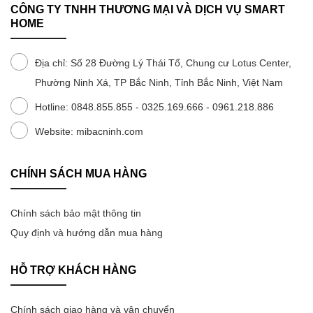
CÔNG TY TNHH THƯƠNG MẠI VÀ DỊCH VỤ SMART
Tủ lạnh 175L
HOME
Giới thiệu
Tủ lạnh 186L
Chính sách mua hàng
Địa chỉ: Số 28 Đường Lý Thái Tổ, Chung cư Lotus Center,
Tủ lạnh 121L
Phường Ninh Xá, TP Bắc Ninh, Tỉnh Bắc Ninh, Việt Nam
Hỗ trợ khách hàng
Tủ lạnh 59L
Hotline: 0848.855.855 - 0325.169.666 - 0961.218.886
Liên hệ
Tủ lạnh 25L
Website: mibacninh.com
Tủ lạnh 13L
CHÍNH SÁCH MUA HÀNG
Tủ lạnh 8L
Chính sách bảo mật thông tin
Tủ lạnh 6L
Quy định và hướng dẫn mua hàng
HỖ TRỢ KHÁCH HÀNG
Chính sách giao hàng và vận chuyển