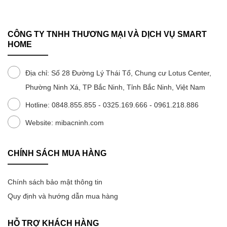
CÔNG TY TNHH THƯƠNG MẠI VÀ DỊCH VỤ SMART
HOME
Địa chỉ: Số 28 Đường Lý Thái Tổ, Chung cư Lotus Center,
Phường Ninh Xá, TP Bắc Ninh, Tỉnh Bắc Ninh, Việt Nam
Cân Xiaomi Mijia đo được 4 chỉ
Hotline: 0848.855.855 - 0325.169.666 - 0961.218.886
số cơ thể cùng một lúc
Website: mibacninh.com
Cân xiaomi Mijia S200 không chỉ đơn thuần là cân thông
CHÍNH SÁCH MUA HÀNG
thường, mà còn là công cụ theo dõi sức khỏe toàn
diện.
Ngoài cân nặng và BMI, S200 cung cấp chức năng
Chính sách bảo mật thông tin
“kiểm tra thăng bằng” tiên tiến, giúp đánh giá khả năng
Quy định và hướng dẫn mua hàng
phối hợp, độ ổn định và phản ứng của bạn bằng cách
đứng bằng một chân.
HỖ TRỢ KHÁCH HÀNG