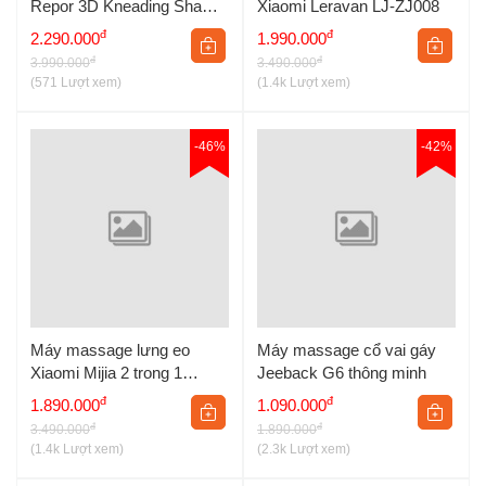
nhỏ nhất về cân nặng, hỗ trợ quản lý vóc dáng hiệu quả.
Repor 3D Kneading Shawl
Xiaomi Leravan LJ-ZJ008
RP-R7
đ
đ
2.290.000
1.990.000
đ
đ
3.990.000
3.490.000
(571 Lượt xem)
(1.4k Lượt xem)
-46%
-42%
Máy massage lưng eo
Máy massage cổ vai gáy
Xiaomi Mijia 2 trong 1
Jeeback G6 thông minh
MJYBAMY01YMYY
đ
đ
1.890.000
1.090.000
đ
đ
3.490.000
1.890.000
(1.4k Lượt xem)
(2.3k Lượt xem)