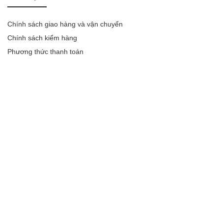
Chính sách giao hàng và vận chuyển
Chính sách kiểm hàng
Phương thức thanh toán
Chính sách bảo mật thông tin
Chính sách đổi trả sản phẩm
Chính sách bảo hành
Group Facebook Xiaomi Việt Nam
CHẤP NHẬN THANH TOÁN
Cân Xiaomi Mijia S200 kết nối thông minh với HyperOS