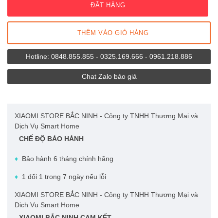
ĐẶT HÀNG
Tủ lạnh 175L
Giới thiệu
Tủ lạnh 186L
THÊM VÀO GIỎ HÀNG
Chính sách mua hàng
Tủ lạnh 121L
Hotline: 0848.855.855 - 0325.169.666 - 0961.218.886
Hỗ trợ khách hàng
Tủ lạnh 59L
Chat Zalo báo giá
Liên hệ
Tủ lạnh 25L
Tủ lạnh 13L
Tủ lạnh 8L
CHẾ ĐỘ BẢO HÀNH
Tủ lạnh 6L
♦
Bảo hành 6 tháng chính hãng
♦
1 đổi 1 trong 7 ngày nếu lỗi
XIAOMI BẮC NINH CAM KẾT