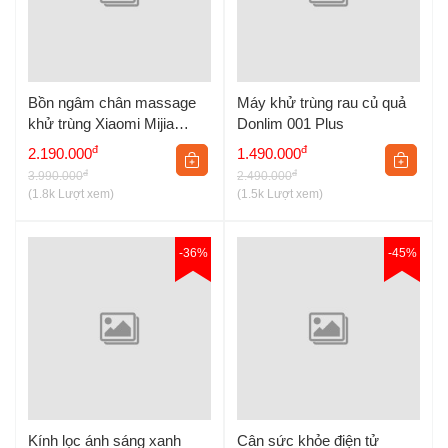
Bồn ngâm chân massage
Máy khử trùng rau củ quả
khử trùng Xiaomi Mijia
Donlim 001 Plus
MJZYQ02XM
đ
đ
2.190.000
1.490.000
đ
đ
3.990.000
2.490.000
(1.8k Lượt xem)
(1.5k Lượt xem)
-36%
-45%
Kính lọc ánh sáng xanh
Cân sức khỏe điện tử