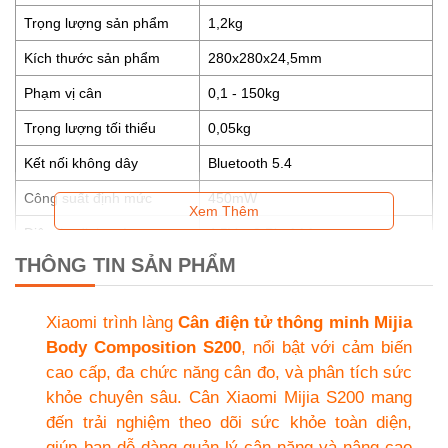
Trọng lượng sản phẩm
1,2kg
Kích thước sản phẩm
280x280x24,5mm
Phạm vị cân
0,1 - 150kg
Trọng lượng tối thiểu
0,05kg
Kết nối không dây
Bluetooth 5.4
Công suất định mức
450mW
Xem Thêm
Điện áp định mức
4,5V = 3 Pin AAA
THÔNG TIN SẢN PHẨM
Hệ điều hành hỗ trợ
Android 8.0 hoặc iOS 12.0 trở lên
Xiaomi
trình làng
Cân điện tử thông minh Mijia
Body Composition S200
, nổi bật với
cảm biến
cao cấp, đa chức năng cân đo, và phân tích sức
khỏe chuyên sâu. Cân Xiaomi Mijia S200 mang
đến trải nghiệm theo dõi sức khỏe toàn diện,
giúp bạn dễ dàng quản lý cân nặng và nâng cao