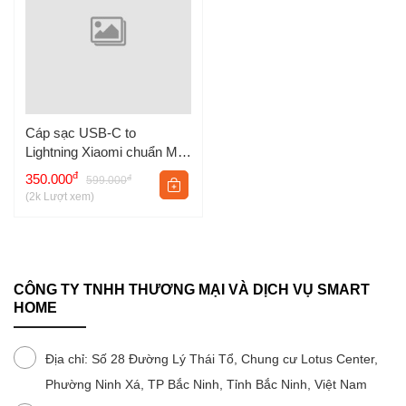
Cáp sạc USB-C to
Lightning Xiaomi chuẩn MFI
BHR4421GL dây sạc c to
đ
350.000
đ
599.000
lightning
(2k Lượt xem)
CÔNG TY TNHH THƯƠNG MẠI VÀ DỊCH VỤ SMART
HOME
Địa chỉ: Số 28 Đường Lý Thái Tổ, Chung cư Lotus Center,
Phường Ninh Xá, TP Bắc Ninh, Tỉnh Bắc Ninh, Việt Nam