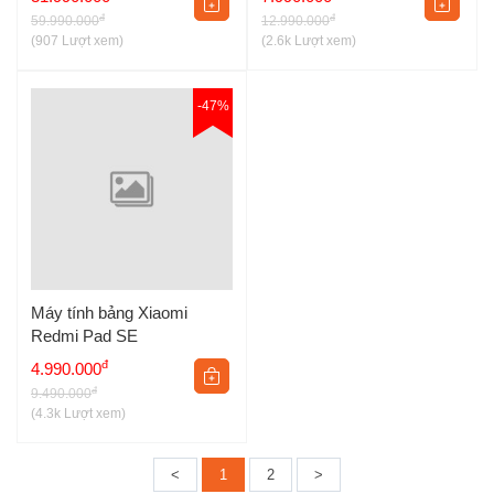
đ
đ
59.990.000
12.990.000
Máy sở hữu tần số quét linh hoạt 120Hz, độ sáng tối đa
(907 Lượt xem)
(2.6k Lượt xem)
3200 nits, hiển thị rõ ràng dưới nắng chói, tiện ích sử dụng
cả trong nhà và ngoài trời. Em này được thiết lập cảm biến
-47%
vân tay quang học dưới màn hình hiện đại, bảo mật an
toàn, mở khóa nhanh chóng, chính xác.
Máy tính bảng Xiaomi
Redmi Pad SE
đ
4.990.000
đ
9.490.000
(4.3k Lượt xem)
Camera Xiaomi Redmi Turbo 4 Pro: Độ phân giải tới
<
1
2
>
50MP quay chụp đẹp mắt