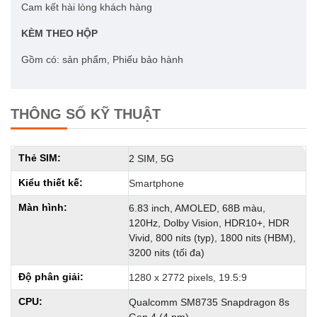
Cam kết hài lòng khách hàng
KÈM THEO HỘP
Gồm có: sản phẩm, Phiếu bảo hành
THÔNG SỐ KỸ THUẬT
Thẻ SIM:
2 SIM, 5G
Kiểu thiết kế:
Smartphone
Màn hình:
6.83 inch, AMOLED, 68B màu,
120Hz, Dolby Vision, HDR10+, HDR
Vivid, 800 nits (typ), 1800 nits (HBM),
3200 nits (tối đa)
Độ phân giải:
1280 x 2772 pixels, 19.5:9
CPU:
Qualcomm SM8735 Snapdragon 8s