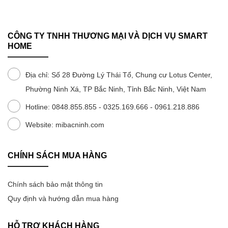
Redmi Turbo 4 Pro hứa hẹn mang đến tính năng nhiếp ảnh
linh hoạt, chất lượng bức hình đẹp mắt, khả năng quay
CÔNG TY TNHH THƯƠNG MẠI VÀ DỊCH VỤ SMART
phim sắc nét, đáp ứng thị hiếu người dùng phổ thông. Với
HOME
camera chính độ phân giải 50MP, ống kính góc siêu rộng
8MP và camera trước 20MP, dòng sản phẩm này dễ dàng
Địa chỉ: Số 28 Đường Lý Thái Tổ, Chung cư Lotus Center,
tạo được những bức hình phong phú, video sống động, độ
Phường Ninh Xá, TP Bắc Ninh, Tỉnh Bắc Ninh, Việt Nam
chi tiết cao, tương phản tốt và màu sắc chân thực.
Hotline: 0848.855.855 - 0325.169.666 - 0961.218.886
Website: mibacninh.com
CHÍNH SÁCH MUA HÀNG
Chính sách bảo mật thông tin
Quy định và hướng dẫn mua hàng
HỖ TRỢ KHÁCH HÀNG