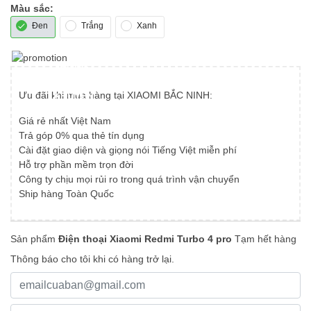
Màu sắc:
Tủ lạnh 175L
Giới thiệu
Đen
Trắng
Xanh
Tủ lạnh 186L
Chính sách mua hàng
THÔNG
Tủ lạnh 121L
TIN
Hỗ trợ khách hàng
Ưu đãi khi mua hàng tại XIAOMI BẮC NINH:
KHUYẾN
Tủ lạnh 59L
MÃI
Liên hệ
Giá rẻ nhất Việt Nam
Tủ lạnh 25L
Trả góp 0% qua thẻ tín dụng
Cài đặt giao diện và giọng nói Tiếng Việt miễn phí
Tủ lạnh 13L
Hỗ trợ phần mềm trọn đời
Công ty chịu mọi rủi ro trong quá trình vận chuyển
Tủ lạnh 8L
Ship hàng Toàn Quốc
Tủ lạnh 6L
Sản phẩm
Điện thoại Xiaomi Redmi Turbo 4 pro
Tạm hết hàng
Thông báo cho tôi khi có hàng trở lại.