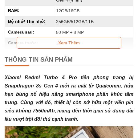
Gen 4 (4 nm)
RAM:
12GB/16GB
Bộ nhớ/ Thẻ nhớ:
256GB/512GB/1TB
Camera sau:
50 MP + 8 MP
Camera trước:
Xem Thêm
20 MP
Jack 3.5mm/ Loa:
Không / Loa kép
THÔNG TIN SẢN PHẨM
Pin:
7550 mAh, 90W, Si/C Li-Ion
Màu sắc:
Black, White, Green, Harry Potter
Xiaomi Redmi Turbo 4 Pro tiên phong trang bị
edition
Snapdragon 8s Gen 4 mới ra mắt từ Qualcomm, hứa
GPU:
Adreno 825
hẹn bùng nổ hiệu năng smartphone phân khúc tầm
trung. Cùng với đó, thiết bị còn sở hữu một viên pin
Ngày ra mắt:
24/04/2025
siêu khủng 7550mAh, mang đến thời gian sử dụng dài
Hệ điều hành:
Android 15, HyperOS 2
lâu vượt trội đối thủ cạnh tranh.
Loại sản phẩm:
Mới nguyên seal
Mạng/ Băng tần:
GSM / CDMA / HSPA / CDMA2000 /