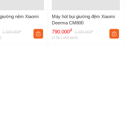
 giường nệm Xiaomi
Máy hút bụi giường đệm Xiaomi
Deerma CM800
đ
790.000
đ
đ
1.590.000
1.290.000
)
(2.5k Lượt xem)