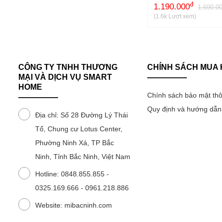
đ
1.190.000
Tủ lạnh 175L
1.690.0
Giới thiệu
(1.6k Lượt xem)
Tủ lạnh 186L
Chính sách mua hàng
Tủ lạnh 121L
Hỗ trợ khách hàng
CÔNG TY TNHH THƯƠNG
CHÍNH SÁCH MUA
Tủ lạnh 59L
MẠI VÀ DỊCH VỤ SMART
Liên hệ
HOME
Tủ lạnh 25L
Chính sách bảo mật thô
Quy định và hướng dẫ
Tủ lạnh 13L
Địa chỉ: Số 28 Đường Lý Thái
Tổ, Chung cư Lotus Center,
Tủ lạnh 8L
Phường Ninh Xá, TP Bắc
Tủ lạnh 6L
Ninh, Tỉnh Bắc Ninh, Việt Nam
Hotline: 0848.855.855 -
0325.169.666 - 0961.218.886
Website: mibacninh.com