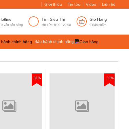
Giới thiệu
Tin tức
Video
Liên hệ
Hotline
Tìm Siêu Thị
Giỏ Hàng
Tư vấn bán hàng
Mở cửa: 8:00 - 22:00
0
Sản phẩm
Bảo hành chính hãng
-31%
-39%