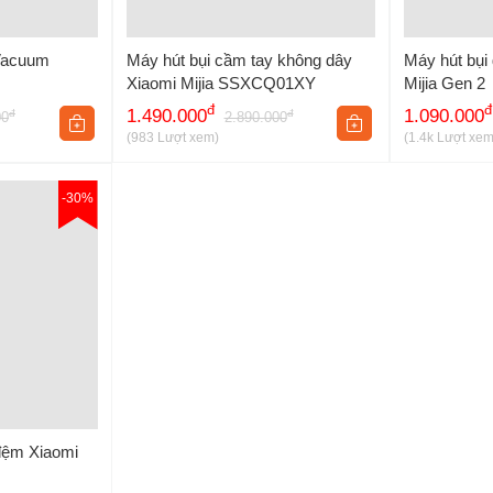
 Vacuum
Máy hút bụi cầm tay không dây
Máy hút bụi
Xiaomi Mijia SSXCQ01XY
Mijia Gen 2
đ
đ
1.490.000
1.090.000
đ
đ
00
2.890.000
kg
(983 Lượt xem)
(1.4k Lượt xem
-30%
đệm Xiaomi