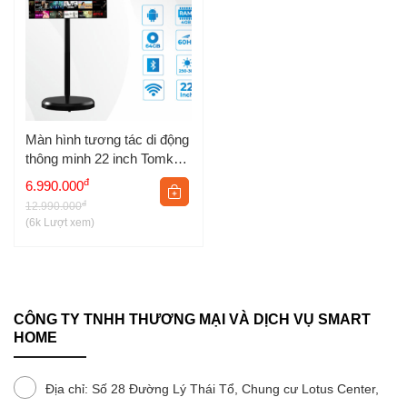
Tủ lạnh 175L
Giới thiệu
Tủ lạnh 186L
Chính sách mua hàng
Tủ lạnh 121L
Hỗ trợ khách hàng
Tủ lạnh 59L
Màn hình tương tác di động
Liên hệ
thông minh 22 inch Tomko
Tủ lạnh 25L
GoWithMe P2152J-MA
đ
6.990.000
đ
12.990.000
Tủ lạnh 13L
(6k Lượt xem)
Tủ lạnh 8L
Tủ lạnh 6L
CÔNG TY TNHH THƯƠNG MẠI VÀ DỊCH VỤ SMART
HOME
Địa chỉ: Số 28 Đường Lý Thái Tổ, Chung cư Lotus Center,