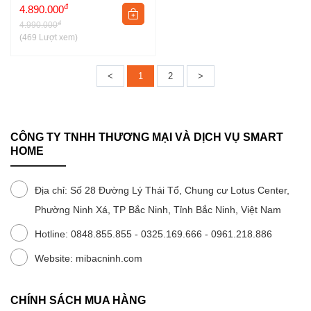
đ
4.890.000
đ
4.990.000
(469 Lượt xem)
<
1
2
>
CÔNG TY TNHH THƯƠNG MẠI VÀ DỊCH VỤ SMART
HOME
Địa chỉ: Số 28 Đường Lý Thái Tổ, Chung cư Lotus Center,
Phường Ninh Xá, TP Bắc Ninh, Tỉnh Bắc Ninh, Việt Nam
Hotline: 0848.855.855 - 0325.169.666 - 0961.218.886
Website: mibacninh.com
CHÍNH SÁCH MUA HÀNG