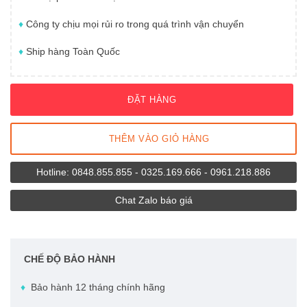
Tủ lạnh 175L
Giới thiệu
♦
Công ty chịu mọi rủi ro trong quá trình vận chuyển
Tủ lạnh 186L
♦
Ship hàng Toàn Quốc
Chính sách mua hàng
Tủ lạnh 121L
Hỗ trợ khách hàng
Tủ lạnh 59L
ĐẶT HÀNG
Liên hệ
Tủ lạnh 25L
THÊM VÀO GIỎ HÀNG
Tủ lạnh 13L
Hotline: 0848.855.855 - 0325.169.666 - 0961.218.886
Tủ lạnh 8L
Chat Zalo báo giá
Tủ lạnh 6L
CHẾ ĐỘ BẢO HÀNH
♦
Bảo hành 12 tháng chính hãng