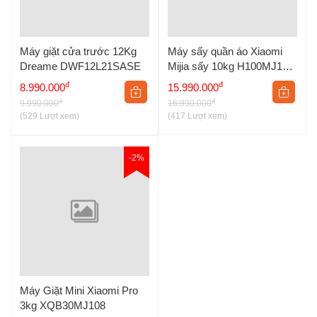
Máy giặt cửa trước 12Kg
Máy sấy quần áo Xiaomi
Dreame DWF12L21SASE
Mijia sấy 10kg H100MJ103
- Sấy Bơm Nhiệt
đ
đ
8.990.000
15.990.000
đ
đ
9.990.000
16.990.000
(529 Lượt xem)
(417 Lượt xem)
-2%
Máy Giặt Mini Xiaomi Pro
3kg XQB30MJ108