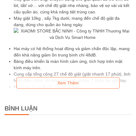
lót, tất/ vớ… với chế độ giặt nhẹ nhàng, bảo vệ sợ vải và kết
cấu quần áo, cùng khả năng tiệt trùng cao.
Máy giặt 10kg , sấy 7kg dưới, mang đến chế độ giặt đa
dạng, dùng cho quần áo hàng ngày.
Hai máy có hệ thống hoạt động và giảm chấn độc lập, mang
đến khả năng giảm ồn trung bình chỉ 48dB.
Bảng điều khiển là màn hình cảm ứng, tích hợp trên mặt
kính máy trên.
Cung cấp tổng cộng 27 chế độ giặt (giặt nhanh 17 phút), linh
hoạt điều chĩnh 10 thông số, mô phỏng 7 động tác giặt tay.
Xem Thêm
Hệ thống bơm BLDC tiết kiệm nước
Hệ thống giặt 3D, mang đến khả năng loại bỏ bụi bẩn 100%
Hệ thống tiệt trùng bằng tia UVs và khử khuẩn, khử mùi bằng
iOn Bạc lên đến 99%.
BÌNH LUẬN
Máy còn trang bị chế độ tự làm sạch