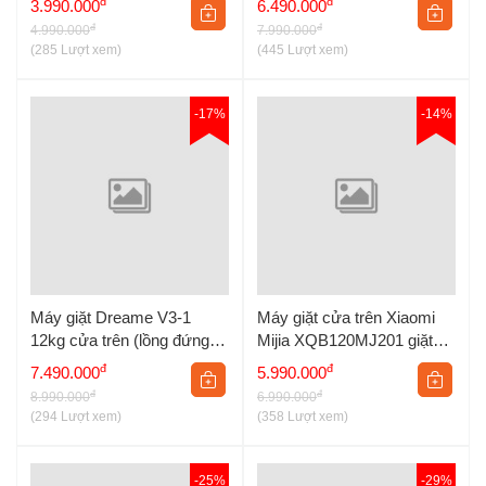
đ
đ
3.990.000
6.490.000
đ
đ
4.990.000
7.990.000
(285 Lượt xem)
(445 Lượt xem)
-17%
-14%
Máy giặt Dreame V3-1
Máy giặt cửa trên Xiaomi
12kg cửa trên (lồng đứng)
Mijia XQB120MJ201 giặt
DWT12D31BASE
12kg
đ
đ
7.490.000
5.990.000
đ
đ
8.990.000
6.990.000
(294 Lượt xem)
(358 Lượt xem)
-25%
-29%