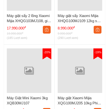
Máy giặt sấy 2 lồng Xiaomi
Máy giặt sấy Xiaomi Mijia
Mijia XHQG103MJ108, giặt
XHQG100MJ109 12kg sấy
10kg, sấy 7kg
9kg 2026
đ
đ
17.990.000
8.990.000
đ
đ
19.990.000
9.990.000
(185 Lượt xem)
(290 Lượt xem)
-20%
-19%
Máy Giặt Mini Xiaomi 3kg
Máy giặt Xiaomi Mijia
XQB30MJ107
XQG100MJ205 10kg Phiên
bản 2026 Lắp âm tường