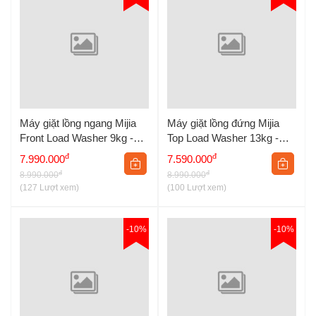
Máy giặt lồng ngang Mijia
Máy giặt lồng đứng Mijia
Front Load Washer 9kg -
Top Load Washer 13kg -
Bản Quốc Tế
Bản Quốc Tế
đ
đ
7.990.000
7.590.000
đ
đ
8.990.000
8.990.000
(127 Lượt xem)
(100 Lượt xem)
-10%
-10%