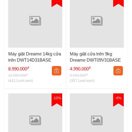
Máy giặt Dreame 14kg cửa
Máy giặt cửa trên 9kg
trên DWT14D31BASE
Dreame DWT09V31BASE
đ
đ
8.990.000
4.990.000
đ
đ
11.990.000
6.990.000
(421 Lượt xem)
(357 Lượt xem)
-10%
-6%