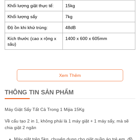
Khối lượng giặt thực tế:
15kg
Khối lượng sấy
7kg
Độ ồn khi khử trùng:
48dB
Kích thước (cao x rộng x
1400 x 600 x 605mm
sâu)
Xem Thêm
THÔNG TIN SẢN PHẨM
Máy Giặt Sấy Tất Cả Trong 1 Mijia 15Kg
Về cấu tạo 2 in 1, không phải là 1 máy giặt + 1 máy sấy, mà sẽ
chia giặt 2 ngăn
Máy giặt trên 5kg, chuyên dụng cho giặt quần áo trẻ em, đồ