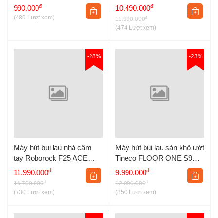
VC06
Max Pro
đ
đ
990.000
10.490.000
(489 Lượt xem)
đ
11.990.000
(474 Lượt xem)
-28%
-23%
Máy hút bụi lau nhà cầm
Máy hút bụi lau sàn khô ướt
tay Roborock F25 ACE
Tineco FLOOR ONE S9
Combo
Artist Prime
đ
đ
11.990.000
9.990.000
đ
đ
16.700.000
12.990.000
(730 Lượt xem)
(850 Lượt xem)