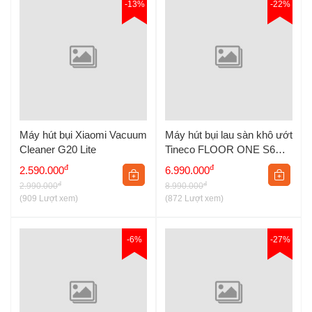
-13%
-22%
Máy hút bụi Xiaomi Vacuum
Máy hút bụi lau sàn khô ướt
Cleaner G20 Lite
Tineco FLOOR ONE S6
Stretch Extreme
đ
đ
2.590.000
6.990.000
đ
đ
2.990.000
8.990.000
(909 Lượt xem)
(872 Lượt xem)
-6%
-27%