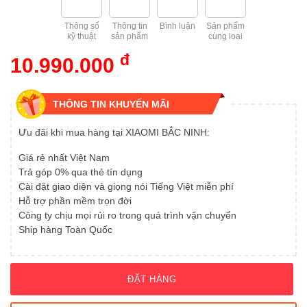
Máy sưởi
Tivi Xiaomi 32 inch
Tủ lạnh 502L
Máy giặt MJ106 10kg
Hút ẩm 13L
Thông số
Thông tin
Bình luận
Sản phẩm
Máy lọc không khí
kỹ thuật
sản phẩm
cùng loại
Tủ lạnh 501L
Máy giặt MJ101 10kg
Hút ẩm 12L
đ
10.990.000
Đồng hồ
Tủ lạnh 439L
Máy giặt MJ301W 10
Hút ẩm 10L
Phụ kiện điện thoại, máy tính
THÔNG TIN KHUYẾN MÃI
Tủ lạnh 430L
Máy giặt 8kg
Đồ dùng gia đình
Ưu đãi khi mua hàng tại XIAOMI BẮC NINH:
Tủ lạnh 410L
Máy giặt 4.5kg
Đồ dùng nhà bếp
Giá rẻ nhất Việt Nam
Tủ lạnh 400L
Máy giặt 3kg
Trả góp 0% qua thẻ tín dụng
Phụ kiện gia dụng
Cài đặt giao diện và giọng nói Tiếng Việt miễn phí
Tủ lạnh 303L
Máy giặt 1kg
Hỗ trợ phần mềm trọn đời
Thiết bị chăm sóc sức khỏe
Công ty chịu mọi rủi ro trong quá trình vận chuyển
Tủ lạnh 256L
Ship hàng Toàn Quốc
Thiết bị vệ sinh răng miệng
Tủ lạnh 216L
Thiết bị điện tử
ĐẶT HÀNG
Tủ lạnh 205L
Tin tức