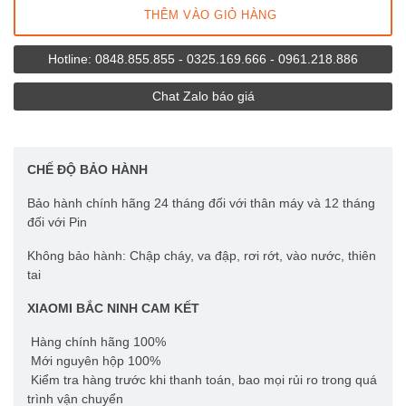
Tủ lạnh 175L
THÊM VÀO GIỎ HÀNG
Giới thiệu
Tủ lạnh 186L
Hotline: 0848.855.855 - 0325.169.666 - 0961.218.886
Chính sách mua hàng
Tủ lạnh 121L
Chat Zalo báo giá
Hỗ trợ khách hàng
Tủ lạnh 59L
Liên hệ
Tủ lạnh 25L
CHẾ ĐỘ BẢO HÀNH
Bảo hành chính hãng 24 tháng đối với thân máy và 12 tháng
Tủ lạnh 13L
đối với Pin
Tủ lạnh 8L
Không bảo hành: Chập cháy, va đập, rơi rớt, vào nước, thiên
tai
Tủ lạnh 6L
XIAOMI BẮC NINH CAM KẾT
Hàng chính hãng 100%
Mới nguyên hộp 100%
Kiểm tra hàng trước khi thanh toán, bao mọi rủi ro trong quá
trình vận chuyển