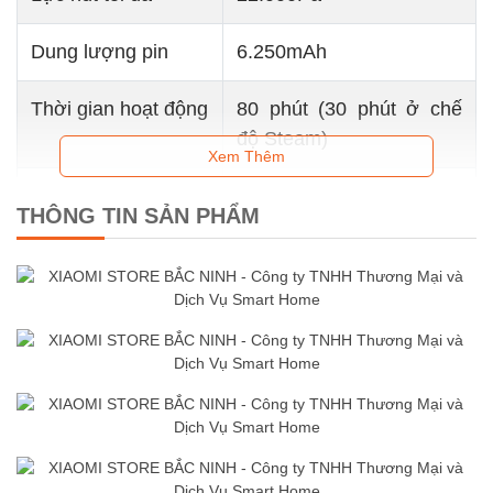
Dung lượng pin
6.250mAh
Thời gian hoạt động
80 phút (30 phút ở chế
độ Steam)
Xem Thêm
Thời gian sạc
4h
THÔNG TIN SẢN PHẨM
Làm sạch bằng hơi
140℃
nước HyperSteam
Tự động sấy khô
85℃
FlashDry
Thiết kế gập phẳng
180°
Thiết kế xoay
45°