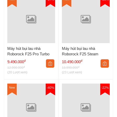
phẩm
Khối lượng đóng
7.9kg
gói
Máy hút bụi lau nhà
Máy hút bụi lau nhà
Roborock F25 Pro Turbo
Roborock F25 Steam
đ
đ
9.490.000
10.490.000
đ
đ
12.990.000
13.990.000
(20 Lượt xem)
(23 Lượt xem)
New
-40%
-22%