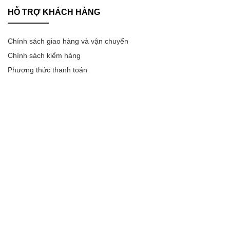
HỖ TRỢ KHÁCH HÀNG
Chính sách giao hàng và vận chuyển
Chính sách kiểm hàng
Phương thức thanh toán
Chính sách bảo mật thông tin
Chính sách đổi trả sản phẩm
Chính sách bảo hành
Group Facebook Xiaomi Việt Nam
CHẤP NHẬN THANH TOÁN