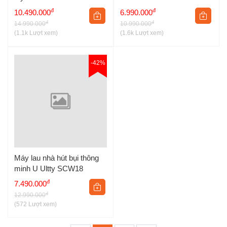
đ
đ
10.490.000
6.990.000
đ
đ
14.990.000
10.990.000
(1.1k Lượt xem)
(1.6k Lượt xem)
-42%
Máy lau nhà hút bụi thông
minh U Ultty SCW18
đ
7.490.000
đ
12.990.000
(572 Lượt xem)