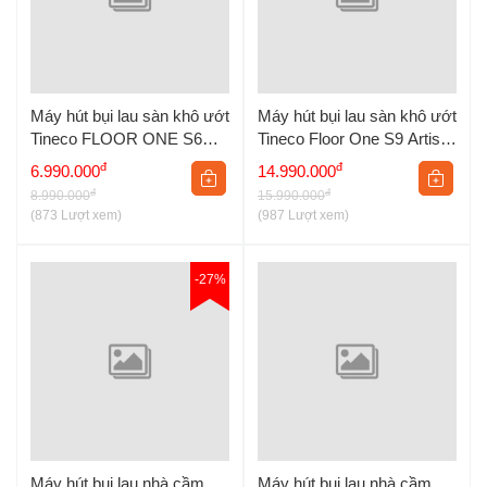
Máy hút bụi lau sàn khô ướt
Máy hút bụi lau sàn khô ướt
Tineco FLOOR ONE S6
Tineco Floor One S9 Artist
Stretch Extreme
Steam Pro
đ
đ
6.990.000
14.990.000
đ
đ
8.990.000
15.990.000
(873 Lượt xem)
(987 Lượt xem)
-27%
Máy hút bụi lau nhà cầm
Máy hút bụi lau nhà cầm