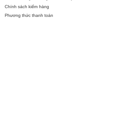
Chính sách kiểm hàng
Phương thức thanh toán
Chính sách bảo mật thông tin
Chính sách đổi trả sản phẩm
Chính sách bảo hành
Group Facebook Xiaomi Việt Nam
CHẤP NHẬN THANH TOÁN