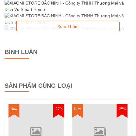
Lưỡi gạt cao su StreakFree
gạt khô nhanh
Xem Thêm
Công nghệ động lực kép
SmoothPower dễ dàng dẩy
hoặc kéo khi sử dụng
Hệ thống FlashDry tự động
BÌNH LUẬN
làm sạch bằng nước nóng
85°C và sấy khô phút với khí
nóng 85°C
Thiết kế chống rối DualBlock
SẢN PHẨM CÙNG LOẠI
Đèn LED ở đầu máy chiếu
sáng những khu vực khó tiếp
cận
New
-27%
New
-25%
Công nghệ Tineco MHCBS
làm sạch con lăn liên tục với
nước sạch