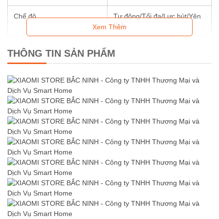
Chế độ
Tự động/Tối đa/Lực hút/Yên
tĩnh
Xem Thêm
Dung lượng pin
7*3900mAh
THÔNG TIN SẢN PHẨM
Loại pin
Pin Lithium Polymer mềm
dạng túi
Thời gian hoạt động (ở
Chế độ tự động ≈50 phút
trạng thái nằm phẳng)
Chế độ yên tĩnh ≈60 phút
Thời gian sạc
4.5±0.5h
Độ ồn chế độ sấy yên tĩnh
≤78dB (A)
Độ ồn chế độ sấy yên tĩnh
≤69dB (A)
Tính năng thông minh
Công nghệ tia nước áp suất
cao HydroBrust