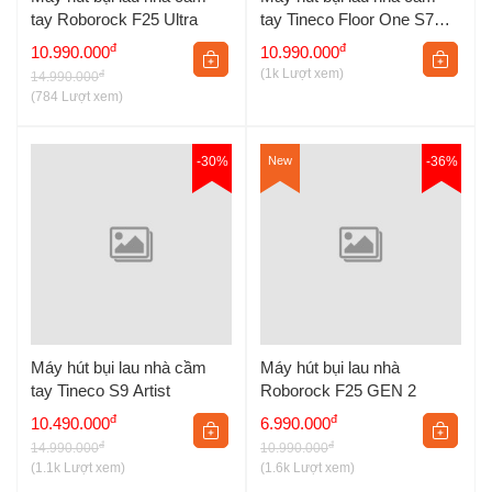
tay Roborock F25 Ultra
tay Tineco Floor One S7
Stretch Steam
đ
đ
10.990.000
10.990.000
(1k Lượt xem)
đ
14.990.000
(784 Lượt xem)
-30%
New
-36%
Máy hút bụi lau nhà cầm
Máy hút bụi lau nhà
tay Tineco S9 Artist
Roborock F25 GEN 2
đ
đ
10.490.000
6.990.000
đ
đ
14.990.000
10.990.000
(1.1k Lượt xem)
(1.6k Lượt xem)