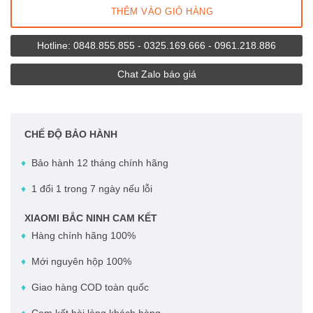
Tủ lạnh 175L
THÊM VÀO GIỎ HÀNG
Giới thiệu
Tủ lạnh 186L
Hotline: 0848.855.855 - 0325.169.666 - 0961.218.886
Chính sách mua hàng
Tủ lạnh 121L
Chat Zalo báo giá
Hỗ trợ khách hàng
Tủ lạnh 59L
Liên hệ
Tủ lạnh 25L
CHẾ ĐỘ BẢO HÀNH
Tủ lạnh 13L
♦
Bảo hành 12 tháng chính hãng
♦
1 đổi 1 trong 7 ngày nếu lỗi
Tủ lạnh 8L
XIAOMI BẮC NINH CAM KẾT
Tủ lạnh 6L
♦
Hàng chính hãng 100%
♦
Mới nguyên hộp 100%
♦
Giao hàng COD toàn quốc