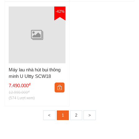
-42%
Máy lau nhà hút bụi thông
minh U Ultty SCW18
đ
7.490.000
đ
12.990.000
(574 Lượt xem)
<
1
2
>