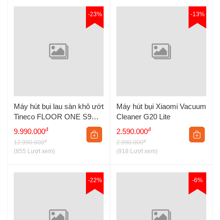
-23%
-13%
Máy hút bụi lau sàn khô ướt
Máy hút bụi Xiaomi Vacuum
Tineco FLOOR ONE S9
Cleaner G20 Lite
Artist Prime
đ
đ
9.990.000
2.590.000
đ
đ
12.990.000
2.990.000
(855 Lượt xem)
(918 Lượt xem)
-22%
-6%