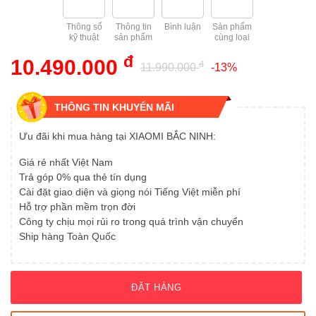
Máy sưởi
Tivi Xiaomi 32 inch
Tủ lạnh 502L
Máy giặt MJ106 10kg
Hút ẩm 13L
Thông số
Thông tin
Bình luận
Sản phẩm
Máy lọc không khí
kỹ thuật
sản phẩm
cùng loại
Tủ lạnh 501L
Máy giặt MJ101 10kg
Hút ẩm 12L
đ
10.490.000
đ
Đồng hồ
11.990.000
-13%
Tủ lạnh 439L
Máy giặt MJ301W 10
Hút ẩm 10L
Phụ kiện điện thoại, máy tính
THÔNG TIN KHUYẾN MÃI
Tủ lạnh 430L
Máy giặt 8kg
Đồ dùng gia đình
Ưu đãi khi mua hàng tại XIAOMI BẮC NINH:
Tủ lạnh 410L
Máy giặt 4.5kg
Đồ dùng nhà bếp
Giá rẻ nhất Việt Nam
Tủ lạnh 400L
Máy giặt 3kg
Trả góp 0% qua thẻ tín dụng
Phụ kiện gia dụng
Cài đặt giao diện và giọng nói Tiếng Việt miễn phí
Tủ lạnh 303L
Máy giặt 1kg
Hỗ trợ phần mềm trọn đời
Thiết bị chăm sóc sức khỏe
Công ty chịu mọi rủi ro trong quá trình vận chuyển
Tủ lạnh 256L
Ship hàng Toàn Quốc
Thiết bị vệ sinh răng miệng
Tủ lạnh 216L
Thiết bị điện tử
ĐẶT HÀNG
Tủ lạnh 205L
Tin tức