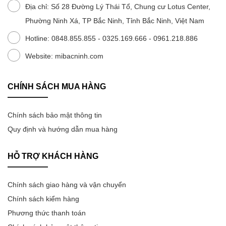
Máy sưởi
Địa chỉ: Số 28 Đường Lý Thái Tổ, Chung cư Lotus Center,
Tivi Xiaomi 32 inch
Tủ lạnh 502L
Máy giặt MJ106 10kg
Hút ẩm 13L
Phường Ninh Xá, TP Bắc Ninh, Tỉnh Bắc Ninh, Việt Nam
Máy lọc không khí
Tủ lạnh 501L
Máy giặt MJ101 10kg
Hút ẩm 12L
Hotline: 0848.855.855 - 0325.169.666 - 0961.218.886
Đồng hồ
Website: mibacninh.com
Tủ lạnh 439L
Máy giặt MJ301W 10
Hút ẩm 10L
Phụ kiện điện thoại, máy tính
Tủ lạnh 430L
Máy giặt 8kg
CHÍNH SÁCH MUA HÀNG
Đồ dùng gia đình
Tủ lạnh 410L
Máy giặt 4.5kg
Đồ dùng nhà bếp
Chính sách bảo mật thông tin
Tủ lạnh 400L
Máy giặt 3kg
Quy định và hướng dẫn mua hàng
Phụ kiện gia dụng
Tủ lạnh 303L
Máy giặt 1kg
HỖ TRỢ KHÁCH HÀNG
Thiết bị chăm sóc sức khỏe
Tủ lạnh 256L
Thiết bị vệ sinh răng miệng
Chính sách giao hàng và vận chuyển
Tủ lạnh 216L
Chính sách kiểm hàng
Thiết bị điện tử
Tủ lạnh 205L
Phương thức thanh toán
Tin tức