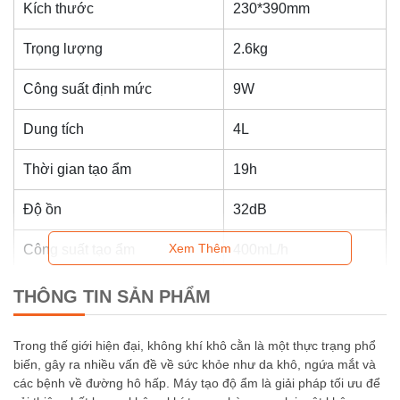
Kích thước
230*390mm
Trọng lượng
2.6kg
Công suất định mức
9W
Dung tích
4L
Thời gian tạo ẩm
19h
Độ ồn
32dB
Xem Thêm
Công suất tạo ẩm
400mL/h
Điện áp
12V
THÔNG TIN SẢN PHẨM
Trong thế giới hiện đại, không khí khô cằn là một thực trạng phổ
biến, gây ra nhiều vấn đề về sức khỏe như da khô, ngứa mắt và
các bệnh về đường hô hấp. Máy tạo độ ẩm là giải pháp tối ưu để