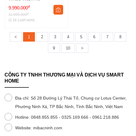
Máy tạo độ ẩm Xiaomi Mijia 3 CJSJSQ02XY Cho
đ
9.990.000
Trải Nghiệm Người Dùng Tuyệt Vời
đ
11.990.000
(1.1k Lượt xem)
<
1
2
3
4
5
6
7
8
9
10
>
CÔNG TY TNHH THƯƠNG MẠI VÀ DỊCH VỤ SMART
HOME
Địa chỉ: Số 28 Đường Lý Thái Tổ, Chung cư Lotus Center,
Phường Ninh Xá, TP Bắc Ninh, Tỉnh Bắc Ninh, Việt Nam
Hotline: 0848.855.855 - 0325.169.666 - 0961.218.886
Website: mibacninh.com