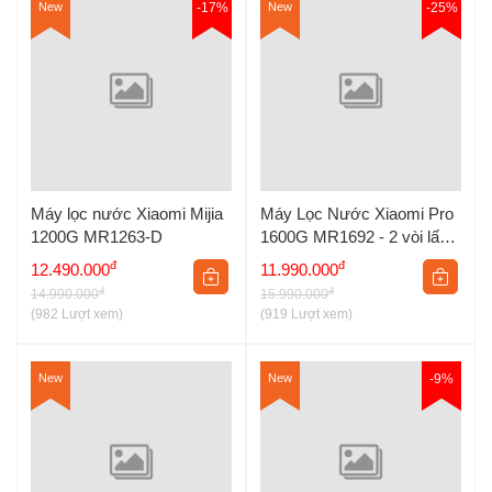
New
-17%
New
-25%
Điều khiển từ xa
: Máy hỗ trợ điều khiển từ xa thông qua ứng
dụng Mi Home, cho phép người dùng bật/tắt, điều chỉnh chế
độ tạo ẩm, hẹn giờ và kiểm tra tình trạng máy mọi lúc, mọi nơi.
Thiết kế nhỏ gọn, hiện đại:
Máy tạo độ ẩm Xiaomi Mijia 3
CJSJSQ02XY
có thiết kế nhỏ gọn, hiện đại với màu trắng trang
nhã, dễ dàng phù hợp với mọi không gian nội thất.
Kháng Khuẩn Hiệu Quả, Bảo Vệ Sức Khỏe Hô
Máy lọc nước Xiaomi Mijia
Máy Lọc Nước Xiaomi Pro
Hấp
1200G MR1263-D
1600G MR1692 - 2 vòi lấy
nước
đ
đ
12.490.000
11.990.000
đ
đ
14.990.000
15.990.000
(982 Lượt xem)
(919 Lượt xem)
New
New
-9%