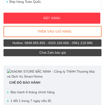
♦
Ship hàng Toàn Quốc
Tủ lạnh 175L
Giới thiệu
Tủ lạnh 186L
Chính sách mua hàng
ĐẶT HÀNG
Tủ lạnh 121L
Hỗ trợ khách hàng
THÊM VÀO GIỎ HÀNG
Tủ lạnh 59L
Liên hệ
Hotline: 0848.855.855 - 0325.169.666 - 0961.218.886
Tủ lạnh 25L
Chat Zalo báo giá
Tủ lạnh 13L
Tủ lạnh 8L
Tủ lạnh 6L
CHẾ ĐỘ BẢO HÀNH
♦
Bảo hành 6 tháng chính hãng
♦
1 đổi 1 trong 7 ngày nếu lỗi