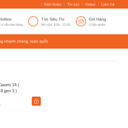
Giới thiệu
Tin tức
Video
Liên hệ
Hotline
Tìm Siêu Thị
Giỏ Hàng
Tư vấn bán hàng
Mở cửa: 8:00 - 22:00
0
Sản phẩm
ng nhanh chóng, toàn quốc
iaomi 14 (
8 gen 3 )
)