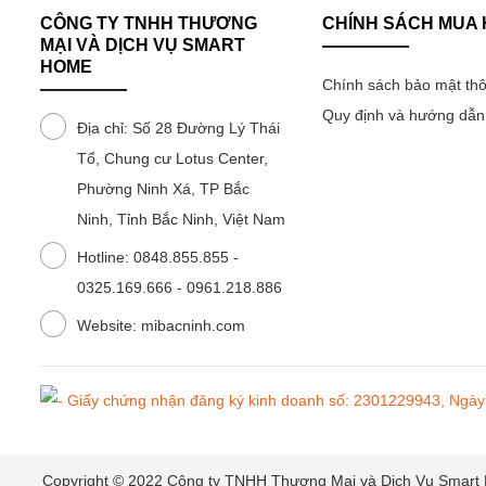
Máy sưởi
CÔNG TY TNHH THƯƠNG
CHÍNH SÁCH MUA
Tivi Xiaomi 32 inch
Tủ lạnh 502L
Máy giặt MJ106 10kg
Hút ẩm 13L
MẠI VÀ DỊCH VỤ SMART
Máy lọc không khí
HOME
Tủ lạnh 501L
Máy giặt MJ101 10kg
Hút ẩm 12L
Chính sách bảo mật thô
Đồng hồ
Quy định và hướng dẫ
Tủ lạnh 439L
Máy giặt MJ301W 10
Hút ẩm 10L
Địa chỉ: Số 28 Đường Lý Thái
Phụ kiện điện thoại, máy tính
Tổ, Chung cư Lotus Center,
Tủ lạnh 430L
Máy giặt 8kg
Phường Ninh Xá, TP Bắc
Đồ dùng gia đình
Ninh, Tỉnh Bắc Ninh, Việt Nam
Tủ lạnh 410L
Máy giặt 4.5kg
Đồ dùng nhà bếp
Hotline: 0848.855.855 -
Tủ lạnh 400L
Máy giặt 3kg
0325.169.666 - 0961.218.886
Phụ kiện gia dụng
Tủ lạnh 303L
Máy giặt 1kg
Website: mibacninh.com
Thiết bị chăm sóc sức khỏe
Tủ lạnh 256L
Thiết bị vệ sinh răng miệng
Tủ lạnh 216L
Thiết bị điện tử
Tủ lạnh 205L
Tin tức
Copyright © 2022
Công ty TNHH Thương Mại và Dịch Vụ Smart H