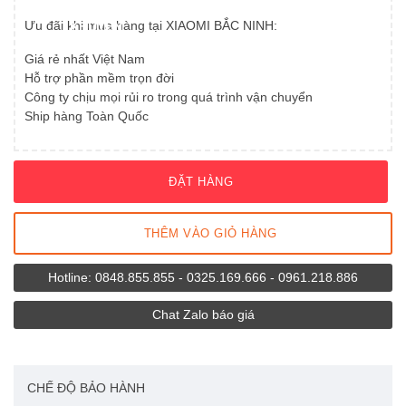
TIN
Tủ lạnh 175L
Ưu đãi khi mua hàng tại XIAOMI BẮC NINH:
KHUYẾN
Giới thiệu
MÃI
Tủ lạnh 186L
Giá rẻ nhất Việt Nam
Chính sách mua hàng
Hỗ trợ phần mềm trọn đời
Tủ lạnh 121L
Công ty chịu mọi rủi ro trong quá trình vận chuyển
Hỗ trợ khách hàng
Ship hàng Toàn Quốc
Tủ lạnh 59L
Liên hệ
Tủ lạnh 25L
ĐẶT HÀNG
Tủ lạnh 13L
THÊM VÀO GIỎ HÀNG
Tủ lạnh 8L
Hotline: 0848.855.855 - 0325.169.666 - 0961.218.886
Tủ lạnh 6L
Chat Zalo báo giá
CHẾ ĐỘ BẢO HÀNH