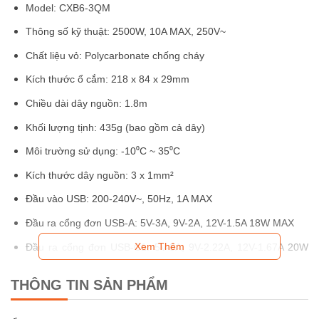
Model: CXB6-3QM
Thông số kỹ thuật: 2500W, 10A MAX, 250V~
Chất liệu vỏ: Polycarbonate chống cháy
Kích thước ổ cắm: 218 x 84 x 29mm
Chiều dài dây nguồn: 1.8m
Khối lượng tịnh: 435g (bao gồm cả dây)
Môi trường sử dụng: -10⁰C ~ 35⁰C
Kích thước dây nguồn: 3 x 1mm²
Đầu vào USB: 200-240V~, 50Hz, 1A MAX
Đầu ra cổng đơn USB-A: 5V-3A, 9V-2A, 12V-1.5A 18W MAX
Xem Thêm
Đầu ra cổng đơn USB-C1: 5V-3A, 9V-2.22A, 12V-1.67A 20W
MAX
THÔNG TIN SẢN PHẨM
Đầu ra cổng đơn USB-C2: 5V-3A, 9V-3A, 11V-6.1A, 12V-3A,
15V-3A, 20V-3.35A 67W MAX