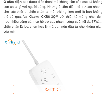
Ổ cắm điện
sạc được điện thoại mà không cần cốc sạc đã không
Đầu ra cổng kép USB-C1 + USB-C2: 20W MAX + 45W MAX
còn xa lạ gì với người dùng. Nhưng ổ cắm điện hỗ trợ sạc nhanh
Đầu ra cổng kép USB-C1 + USB-A: 15W MAX
cho các thiết bị chắc chắn là một trải nghiệm mới là bạn không
thể bỏ qua. Và
Xiaomi CXB6-3QM
với thiết kế mỏng nhẹ, tích
Đầu ra cổng kép USB-C2 + USB-A: 45W MAX + 18W MAX
hợp nhiều cổng cắm và hỗ trợ sạc nhanh công suất tối đa 67W,…
chắc chắn là lựa chọn hợp lý mà bạn nên đầu tư cho không gian
Đầu ra ba cổng USB-C2 + USB-C1 + USB-A: 45W MAX + 15W
của mình.
MAX
Tổng công suất đầu ra USB: 67W MAX
Xem Thêm