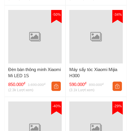
Flash, PD3.0/2.0, QC3.0/2.0, FCP, AFC, Apple 2.4A, BC1.2,… Từ
đó đáp ứng tốt cho mọi nhu cầu sạc nhanh của nhiều thiết bị từ
điện thoại, máy tính bảng và các thiết bị điện tử khác mà không
-50%
-34%
cần lo lắng về khả năng tương thích.
Tổng công suất điện 2500W
Đèn bàn thông minh Xiaomi
Máy sấy tóc Xiaomi Mijia
Mi LED 1S
H300
đ
đ
850.000
590.000
đ
đ
1.690.000
890.000
(2.3k Lượt xem)
(3.1k Lượt xem)
-40%
-29%