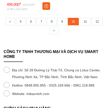
hoạt
đ
499.000
đ
649.000
(2.9k Lượt xem)
6 biện pháp bảo vệ điện như bảo vệ quá áp, quá dòng, quá điện,
<
5
6
7
8
9
10
11
12
tĩnh điện, ngắn mạch và quá nhiệt,… cũng được hỗ trợ giúp bảo
>
vệ thiết bị điện tử của bạn khỏi các sự cố bất ngờ, mà còn đảm
bảo an toàn tối đa cho người sử dụng và thiết bị trong gia đình.
Thiết kế nhỏ gọn, tiết kiệm không gian
CÔNG TY TNHH THƯƠNG MẠI VÀ DỊCH VỤ SMART
HOME
Địa chỉ: Số 28 Đường Lý Thái Tổ, Chung cư Lotus Center,
Phường Ninh Xá, TP Bắc Ninh, Tỉnh Bắc Ninh, Việt Nam
Hotline: 0848.855.855 - 0325.169.666 - 0961.218.886
Website: mibacninh.com