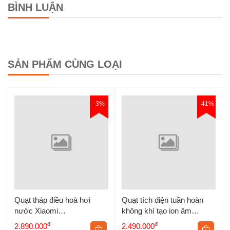
BÌNH LUẬN
SẢN PHẨM CÙNG LOẠI
Ổ cắm điện sạc nhanh 67W
GaN Xiaomi CXB6-3QM có
-3%
-41%
gì?
Hỗ trợ sạc nhanh đến 67W
Quạt tháp điều hoà hơi
Quạt tích điện tuần hoàn
nước Xiaomi
không khí tạo ion âm
ZFSLFS01DM
Xiaomi F4 Keheal
đ
đ
2.890.000
2.490.000