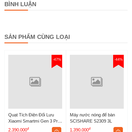
BÌNH LUẬN
SẢN PHẨM CÙNG LOẠI
Ổ cắm điện sạc nhanh 67W
GaN Xiaomi CXB6-3QM có
-47%
-44%
gì?
Hỗ trợ sạc nhanh đến 67W
Quạt Tích Điện Đối Lưu
Máy nước nóng để bàn
Xiaomi Smartmi Gen 3 Pro
SCISHARE S2309 3L
Lite – Tạo Gió 3D – Bản Nội
đ
đ
2.390.000
1.390.000