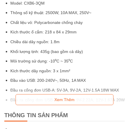
Model: CXB6-3QM
Thông số kỹ thuật: 2500W, 10A MAX, 250V~
Chất liệu vỏ: Polycarbonate chống cháy
Kích thước ổ cắm: 218 x 84 x 29mm
Chiều dài dây nguồn: 1.8m
Khối lượng tịnh: 435g (bao gồm cả dây)
Môi trường sử dụng: -10⁰C ~ 35⁰C
Kích thước dây nguồn: 3 x 1mm²
Đầu vào USB: 200-240V~, 50Hz, 1A MAX
Đầu ra cổng đơn USB-A: 5V-3A, 9V-2A, 12V-1.5A 18W MAX
Xem Thêm
Đầu ra cổng đơn USB-C1: 5V-3A, 9V-2.22A, 12V-1.67A 20W
MAX
THÔNG TIN SẢN PHẨM
Đầu ra cổng đơn USB-C2: 5V-3A, 9V-3A, 11V-6.1A, 12V-3A,
15V-3A, 20V-3.35A 67W MAX