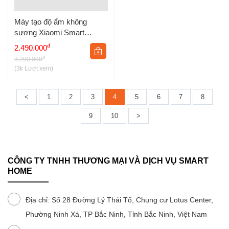
Máy tạo độ ẩm không
sương Xiaomi Smart
Evaporative Humidifier
6 biện pháp bảo vệ điện như bảo vệ quá áp, quá dòng, quá điện,
đ
2.490.000
BHR8532EU
tĩnh điện, ngắn mạch và quá nhiệt,… cũng được hỗ trợ giúp bảo
đ
3.290.000
vệ thiết bị điện tử của bạn khỏi các sự cố bất ngờ, mà còn đảm
(3k Lượt xem)
bảo an toàn tối đa cho người sử dụng và thiết bị trong gia đình.
Thiết kế nhỏ gọn, tiết kiệm không gian
<
1
2
3
4
5
6
7
8
9
10
>
CÔNG TY TNHH THƯƠNG MẠI VÀ DỊCH VỤ SMART
HOME
Địa chỉ: Số 28 Đường Lý Thái Tổ, Chung cư Lotus Center,
Phường Ninh Xá, TP Bắc Ninh, Tỉnh Bắc Ninh, Việt Nam