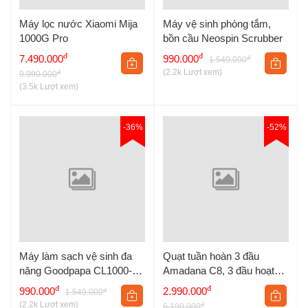
Máy lọc nước Xiaomi Mija
Máy vệ sinh phòng tắm,
1000G Pro
bồn cầu Neospin Scrubber
đ
đ
7.490.000
990.000
đ
1.549.000
(2.2k Lượt xem)
đ
9.990.000
(3.5k Lượt xem)
-36%
-52%
Ổ cắm điện sạc nhanh 67W Xiaomi
còn hỗ trợ mọi giao thức
Máy làm sạch vệ sinh đa
Quạt tuần hoàn 3 đầu
sạc nhanh, giúp người dùng có thể thoải mái sạc cho mọi thiết bị
năng Goodpapa CL1000-
Amadana C8, 3 đầu hoạt
công nghệ mà mình sở hữu. Cụ thể, 2 cổng USB-C1 và USB-C2
M2
động độc lập quay đa chiều
đ
đ
990.000
2.990.000
đ
1.549.000
đều hỗ trợ nhiều giao thức sạc nhanh khác nhau như Xiaomi
(2.2k Lượt xem)
đ
6.190.000