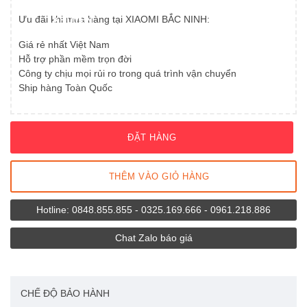
TIN
Tủ lạnh 175L
Ưu đãi khi mua hàng tại XIAOMI BẮC NINH:
KHUYẾN
Giới thiệu
MÃI
Tủ lạnh 186L
Giá rẻ nhất Việt Nam
Chính sách mua hàng
Hỗ trợ phần mềm trọn đời
Tủ lạnh 121L
Công ty chịu mọi rủi ro trong quá trình vận chuyển
Hỗ trợ khách hàng
Ship hàng Toàn Quốc
Tủ lạnh 59L
Liên hệ
Tủ lạnh 25L
ĐẶT HÀNG
Tủ lạnh 13L
THÊM VÀO GIỎ HÀNG
Tủ lạnh 8L
Hotline: 0848.855.855 - 0325.169.666 - 0961.218.886
Tủ lạnh 6L
Chat Zalo báo giá
CHẾ ĐỘ BẢO HÀNH