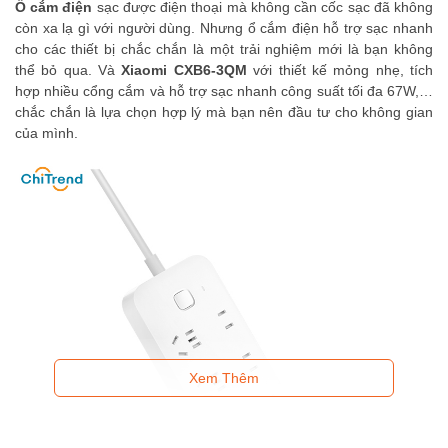
Ổ cắm điện
sạc được điện thoại mà không cần cốc sạc đã không
Đầu ra cổng kép USB-C1 + USB-C2: 20W MAX + 45W MAX
còn xa lạ gì với người dùng. Nhưng ổ cắm điện hỗ trợ sạc nhanh
Đầu ra cổng kép USB-C1 + USB-A: 15W MAX
cho các thiết bị chắc chắn là một trải nghiệm mới là bạn không
thể bỏ qua. Và
Xiaomi CXB6-3QM
với thiết kế mỏng nhẹ, tích
Đầu ra cổng kép USB-C2 + USB-A: 45W MAX + 18W MAX
hợp nhiều cổng cắm và hỗ trợ sạc nhanh công suất tối đa 67W,…
chắc chắn là lựa chọn hợp lý mà bạn nên đầu tư cho không gian
Đầu ra ba cổng USB-C2 + USB-C1 + USB-A: 45W MAX + 15W
của mình.
MAX
Tổng công suất đầu ra USB: 67W MAX
Xem Thêm