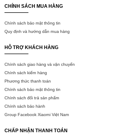
Máy sưởi
CHÍNH SÁCH MUA HÀNG
Tivi Xiaomi 32 inch
Tủ lạnh 502L
Máy giặt MJ106 10kg
Hút ẩm 13L
Máy lọc không khí
Tủ lạnh 501L
Máy giặt MJ101 10kg
Hút ẩm 12L
Chính sách bảo mật thông tin
Đồng hồ
Quy định và hướng dẫn mua hàng
Tủ lạnh 439L
Máy giặt MJ301W 10
Hút ẩm 10L
Phụ kiện điện thoại, máy tính
HỖ TRỢ KHÁCH HÀNG
Tủ lạnh 430L
Máy giặt 8kg
Đồ dùng gia đình
Tủ lạnh 410L
Máy giặt 4.5kg
Chính sách giao hàng và vận chuyển
Đồ dùng nhà bếp
Chính sách kiểm hàng
Tủ lạnh 400L
Máy giặt 3kg
Phụ kiện gia dụng
Phương thức thanh toán
Tủ lạnh 303L
Máy giặt 1kg
Chính sách bảo mật thông tin
Thiết bị chăm sóc sức khỏe
Chính sách đổi trả sản phẩm
Tủ lạnh 256L
Thiết bị vệ sinh răng miệng
Chính sách bảo hành
Tủ lạnh 216L
Group Facebook Xiaomi Việt Nam
Thiết bị điện tử
Tủ lạnh 205L
CHẤP NHẬN THANH TOÁN
Tin tức