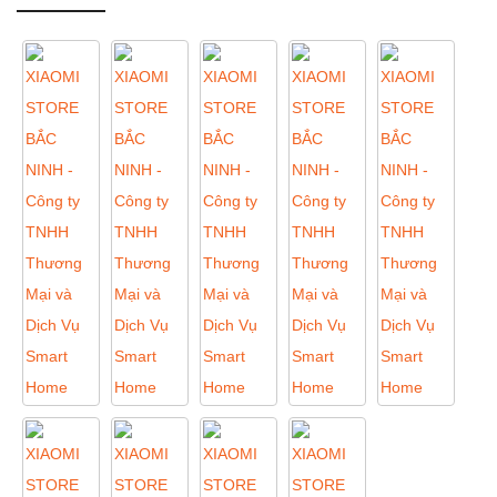
Tủ lạnh 175L
Giới thiệu
Tủ lạnh 186L
Chính sách mua hàng
Tủ lạnh 121L
Hỗ trợ khách hàng
Tủ lạnh 59L
Liên hệ
Tủ lạnh 25L
Tủ lạnh 13L
Tủ lạnh 8L
Tủ lạnh 6L